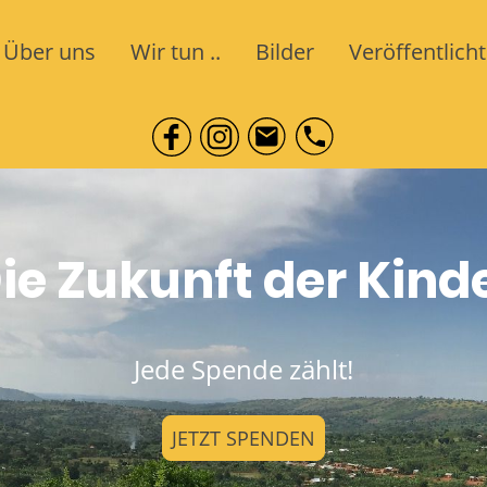
Über uns
Wir tun ..
Bilder
Veröffentlicht
ie Zukunft der Kind
Jede Spende zählt!
JETZT SPENDEN